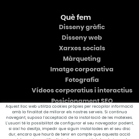
Què fem
Disseny gràfic
Disseny web
Xarxes socials
Màrqueting
Imatge corporativa
Fotografia
Vídeos corporatius i interactius
Posicionament SEO
Aquest lloc web utilitza cookies pròpies per recopilar informació
amb la finalitat de millorar els nostres serveis. Si continua
navegant, suposa l'acceptació de la instal·lació de les mateixes.
L'usuari té la possibilitat de configurar el seu navegador podent,
si així ho desitja, impedir que siguin instal·lades en el seu disc
dur, encara que haurà de tenir en compte que aquesta acció