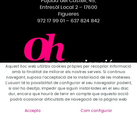
Pujada del Castell, 45,
Entresòl Local 2 – 17600
Figueres
972 17 99 01
–
637 824 842
Aquest lloc web utilitza cookies pròpies per recopilar informació
amb la finalitat de millorar els nostres serveis. Si continua
navegant, suposa l'acceptació de la instal·lació de les mateixes.
L'usuari té la possibilitat de configurar el seu navegador podent,
Què fem
si així ho desitja, impedir que siguin instal·lades en el seu disc
Disseny gràfic
dur, encara que haurà de tenir en compte que aquesta acció
podrà ocasionar dificultats de navegació de la pàgina web
Disseny web
Accepto
Com configurar
Xarxes socials
Màrqueting
Imatge corporativa