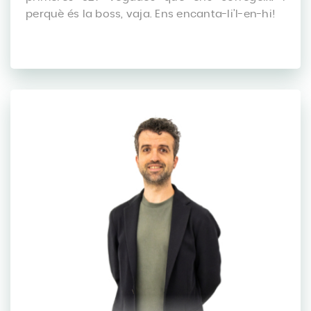
perquè és la boss, vaja. Ens encanta-li’l-en-hi!