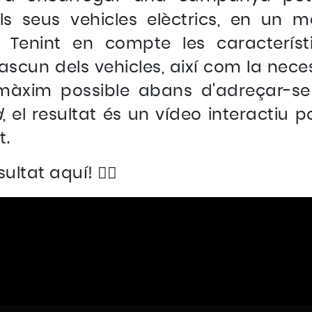
ls seus vehicles elèctrics, en un m
Tenint en compte les característ
ascun dels vehicles, així com la nece
 màxim possible abans d'adreçar-se
d
, el resultat és un vídeo interactiu p
t.
ltat aquí! 👇🏻