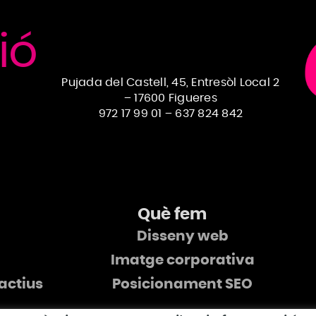
ió
Pujada del Castell, 45, Entresòl Local 2
– 17600 Figueres
972 17 99 01
–
637 824 842
Què fem
Disseny web
Imatge corporativa
ractius
Posicionament SEO