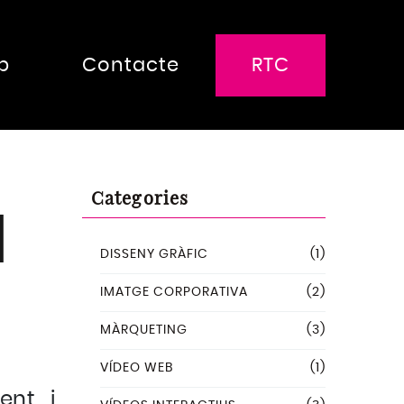
p
Contacte
RTC
RTC Media
RTC Events
RTC Experience
Categories
l
DISSENY GRÀFIC
(1)
IMATGE CORPORATIVA
(2)
MÀRQUETING
(3)
VÍDEO WEB
(1)
ent i