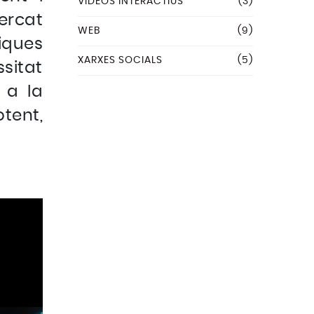
VÍDEOS INTERACTIUS
(3)
ercat
WEB
(9)
iques
XARXES SOCIALS
(5)
ssitat
 a la
otent,