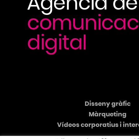
Agència de
comunicac
digital
Disseny gràfic
Màrqueting
Vídeos corporatius i inte